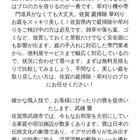
はプロの力を借りるのが一番です。草刈り機や専
門道具がなくても大丈夫。
佐賀 庭掃除 草刈り
お庭をスッキリ美しく！佐賀県内で庭掃除や草刈
りをご検討中の方は必見です。雑草や落ち葉、ゴ
ミなど、放置しておくと景観だけでなく安全面に
も影響が出ます。庭の手入れに対応した専門業者
から、便利屋サービスまで幅広く対応しているの
で、状況に合わせて選べます。まずは無料見積も
りで比較してみましょう。手間なく、美しい庭を
取り戻したい方は、佐賀の庭掃除・草刈りのプロ
にお任せください！
確かな職人技で、お客様にぴったりの畳を提供い
たします。
武雄 畳
佐賀県武雄市では、今もなお和室を大切にしてい
る家庭や宿泊施設が数多くあります。畳は日本の
伝統文化の象徴であり、イグサの香りが生み出す
癒しの効果に加え、湿度調整や断熱といった優れ