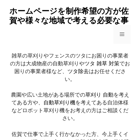
コ
ホームページを制作希望の方が佐
ン
賀や様々な地域で考える必要な事
テ
ン
メ
ツ
へ
ス
ニ
雑草の草刈りやフェンスのツタにお困りの事業者
キ
の方は大成物産の自動草刈りや
ツタ 雑草 対策
でお
ッ
困りの事業者様など、
ツタ除去
はお任せくださ
ュ
プ
い。
ー
農園や広い土地がある場所での
草刈り 自動
を考え
てある方や、
自動草刈り機
を考えてある自治体様
などロボット草刈り機をお考えの方はご相談くだ
さい。
佐賀で仕事で上手く行かなかった方、今上手くイ