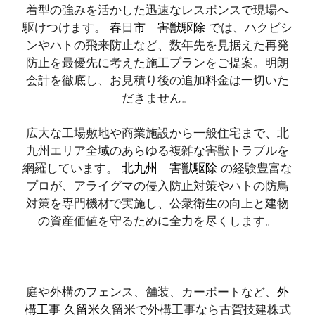
着型の強みを活かした迅速なレスポンスで現場へ
駆けつけます。
春日市 害獣駆除
では、ハクビシ
ンやハトの飛来防止など、数年先を見据えた再発
防止を最優先に考えた施工プランをご提案。明朗
会計を徹底し、お見積り後の追加料金は一切いた
だきません。
広大な工場敷地や商業施設から一般住宅まで、北
九州エリア全域のあらゆる複雑な害獣トラブルを
網羅しています。
北九州 害獣駆除
の経験豊富な
プロが、アライグマの侵入防止対策やハトの防鳥
対策を専門機材で実施し、公衆衛生の向上と建物
の資産価値を守るために全力を尽くします。
庭や外構のフェンス、舗装、カーポートなど、
外
構工事 久留米
久留米で外構工事なら古賀技建株式